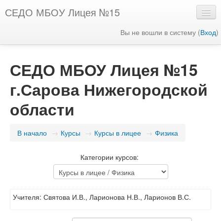
СЕДО МБОУ Лицея №15
Вы не вошли в систему (
Вход
)
Русский (ru)
СЕДО МБОУ Лицея №15
г.Сарова Нижегородской
области
В начало
→
Курсы
→
Курсы в лицее
→
Физика
Категории курсов:
Учителя: Святова И.В., Ларионова Н.В., Ларионов В.С.